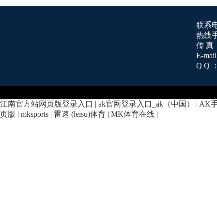
联系电话
热线手
传 真：
E-mai
Q Q ：
江南官方站网页版登录入口
|
ak官网登录入口_ak（中国）
|
AK
页版
|
mksports
|
雷速 (leisu)体育
|
MK体育在线
|