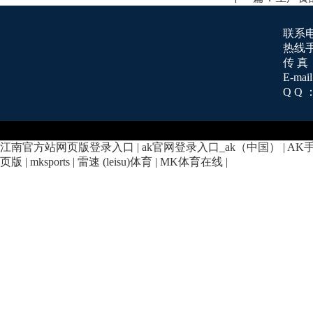
联系电话
热线手
传 真：
E-mai
Q Q ：
江南官方站网页版登录入口
|
ak官网登录入口_ak（中国）
|
AK
页版
|
mksports
|
雷速 (leisu)体育
|
MK体育在线
|