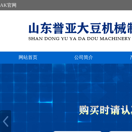
AK官网
网站首页
公司简介