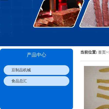
当前位置:
首页
>
产品中心
豆制品机械
食品总汇