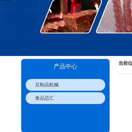
当前位
产品中心
豆制品机械
食品总汇