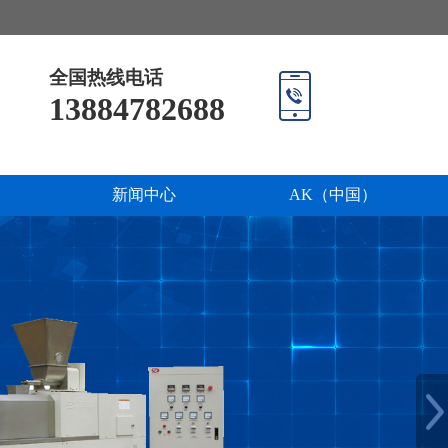
全国热线电话
13884782688
新闻中心
AK（中国）