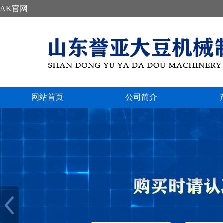
AK官网
网站首页
公司简介