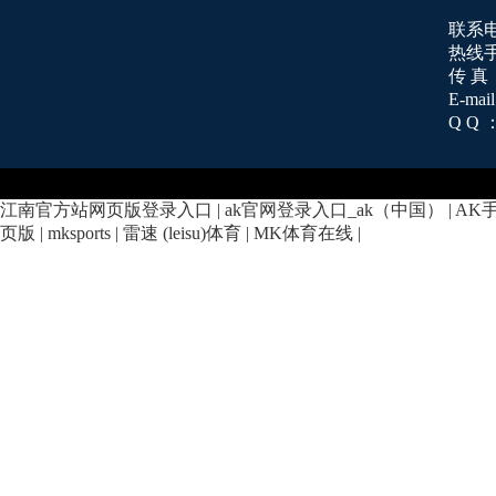
联系电话
热线手
传 真：
E-mai
Q Q ：
江南官方站网页版登录入口
|
ak官网登录入口_ak（中国）
|
AK
页版
|
mksports
|
雷速 (leisu)体育
|
MK体育在线
|