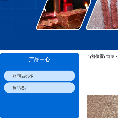
当前位置:
首页
>
产品中心
豆制品机械
食品总汇