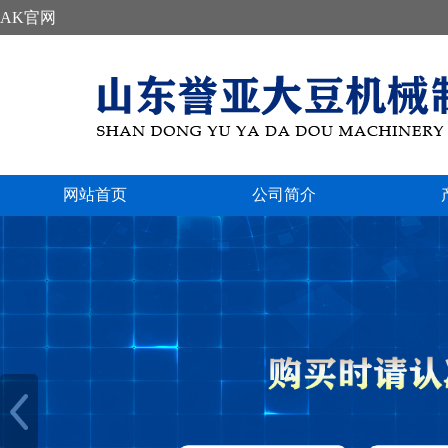
AK官网
网站首页
公司简介