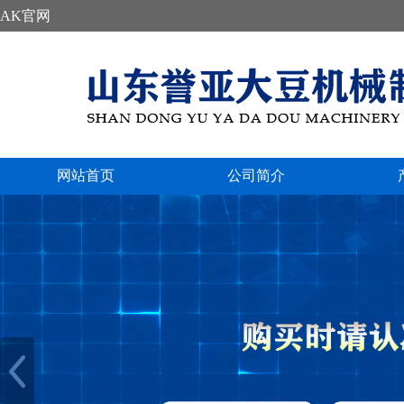
AK官网
网站首页
公司简介