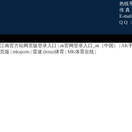
热线手
传 真：
E-mai
Q Q ：
江南官方站网页版登录入口
|
ak官网登录入口_ak（中国）
|
AK
页版
|
mksports
|
雷速 (leisu)体育
|
MK体育在线
|